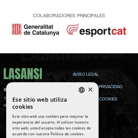
COLABORADORES PRINCIPALES
AVISO LEGAL
POLÍTICA DE PRIVACIDAD
×
©
2026
La Sansi
Ese sitio web utiliza
Todos los derechos
POLÍTICA DE COOKIES
SPANISH
reservados
cookies
CONTACTA
ENGLISH
Este sitio web usa cookies para mejorar la
experiencia del usuario. Al utilizar nuestro
CATALAN
sitio web, usted acepta todas las cookies de
Síguenos
acuerdo con nuestra Política de cookies.