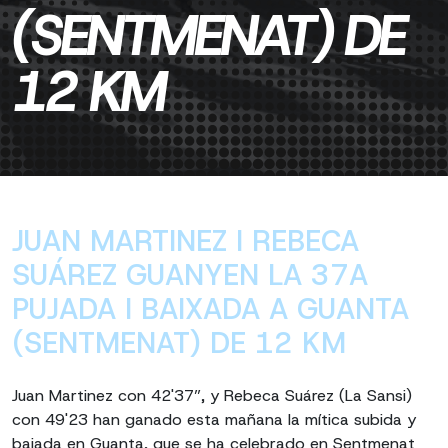
(SENTMENAT) DE
12 KM
JUAN MARTINEZ I REBECA
SUÁREZ GUANYEN LA 37A
PUJADA I BAIXADA A GUANTA
(SENTMENAT) DE 12 KM
Juan Martinez con 42'37”, y Rebeca Suárez (La Sansi)
con 49'23 han ganado esta mañana la mítica subida y
bajada en Guanta, que se ha celebrado en Sentmenat