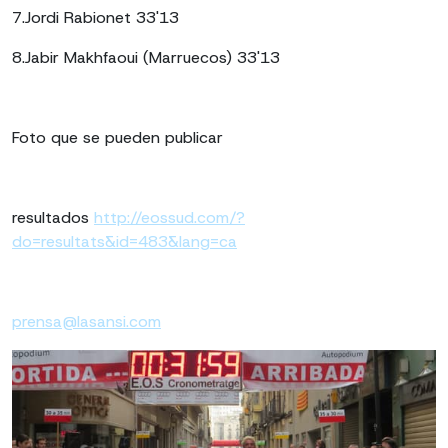
7.Jordi Rabionet 33'13
8.Jabir Makhfaoui (Marruecos) 33'13
Foto que se pueden publicar
resultados
http://eossud.com/?
do=resultats&id=483&lang=ca
prensa@lasansi.com