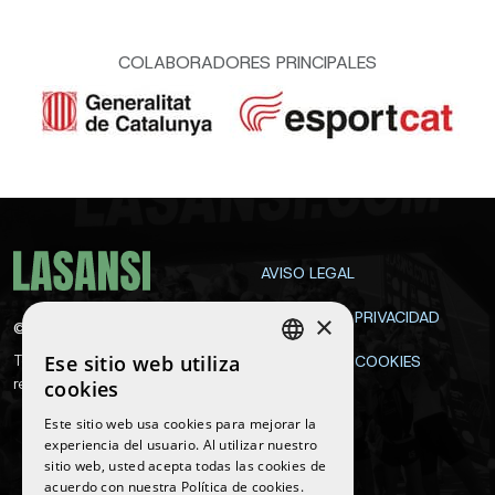
COLABORADORES PRINCIPALES
AVISO LEGAL
POLÍTICA DE PRIVACIDAD
×
©
2026
La Sansi
Ese sitio web utiliza
Todos los derechos
POLÍTICA DE COOKIES
SPANISH
reservados
cookies
CONTACTA
ENGLISH
Este sitio web usa cookies para mejorar la
experiencia del usuario. Al utilizar nuestro
CATALAN
sitio web, usted acepta todas las cookies de
Síguenos
acuerdo con nuestra Política de cookies.