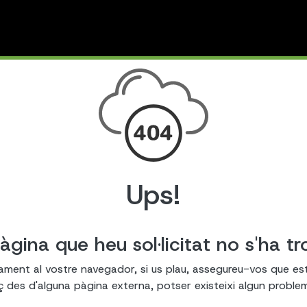
Ups!
àgina que heu sol·licitat no s'ha tr
tament al vostre navegador, si us plau, assegureu-vos que es
laç des d'alguna pàgina externa, potser existeixi algun probl