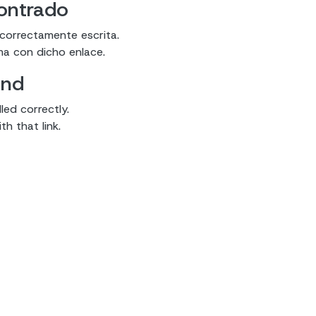
contrado
 correctamente escrita.
ma con dicho enlace.
und
led correctly.
h that link.