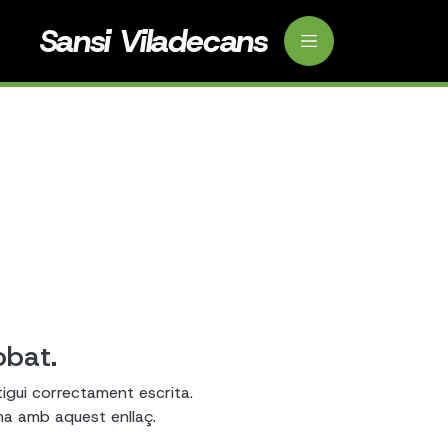
Sansi Viladecans
obat.
tigui correctament escrita.
ema amb aquest enllaç.