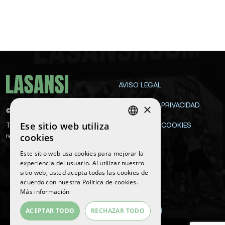
AVISO LEGAL
POLÍTICA DE PRIVACIDAD
×
©
2026
La Sansi
Ese sitio web utiliza
Todos los derechos
POLÍTICA DE COOKIES
SPANISH
reservados
cookies
CONTACTA
ENGLISH
Este sitio web usa cookies para mejorar la
experiencia del usuario. Al utilizar nuestro
CATALAN
sitio web, usted acepta todas las cookies de
Síguenos
acuerdo con nuestra Política de cookies.
Más información
ACEPTAR TODO
RECHAZAR TODO