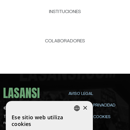
INSTITUCIONES
COLABORADORES
AVISO LEGAL
POLÍTICA DE PRIVACIDAD
×
©
2026
La Sansi
Ese sitio web utiliza
Todos los derechos
POLÍTICA DE COOKIES
SPANISH
reservados
cookies
CONTACTA
ENGLISH