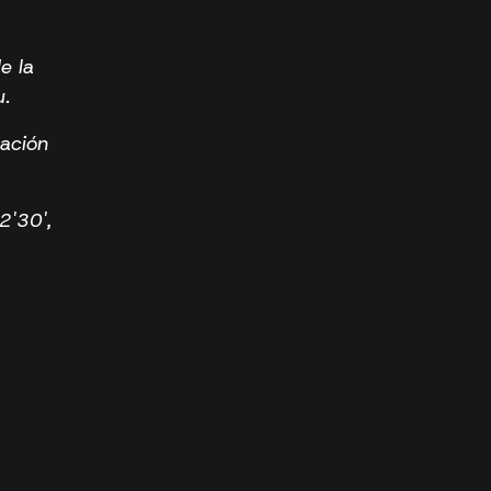
e la
u.
dación
2'30',