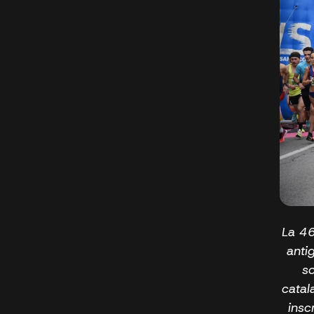
La 46
anti
s
catal
insc