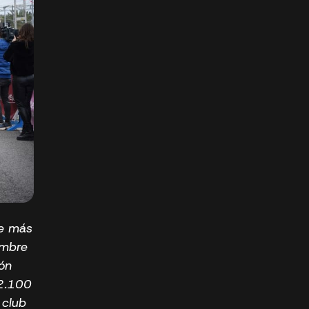
re más
embre
ón
 2.100
 club