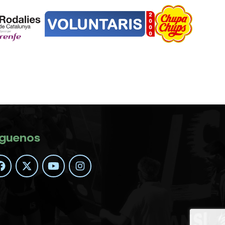
íguenos