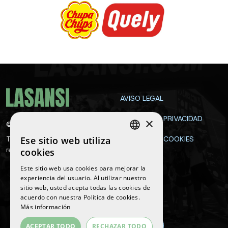
AVISO LEGAL
POLÍTICA DE PRIVACIDAD
×
©
2026
La Sansi
Ese sitio web utiliza
Todos los derechos
POLÍTICA DE COOKIES
SPANISH
reservados
cookies
CONTACTA
ENGLISH
Este sitio web usa cookies para mejorar la
experiencia del usuario. Al utilizar nuestro
CATALAN
sitio web, usted acepta todas las cookies de
Síguenos
acuerdo con nuestra Política de cookies.
Más información
ACEPTAR TODO
RECHAZAR TODO