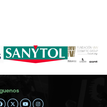
íguenos