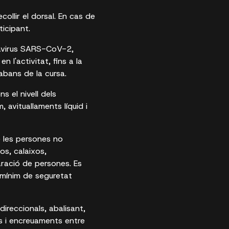
collir el dorsal. En cas de
ticipant.
onavirus SARS-CoV-2,
 l'activitat, fins a la
abans de la cursa.
 el nivell dels
avituallaments líquid i
 les persones no
os, calaixos,
paració de persones. Es
 mínim de seguretat
direccionals, abalisant,
ls i encreuaments entre