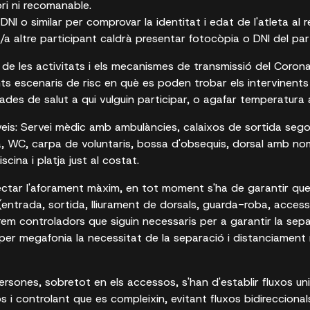
ri ni recomanable.
I o similar per comprovar la identitat i edat de l'atleta al re
un/a altre participant caldrà presentar fotocòpia o DNI del par
a de les activitats i els mecanismes de transmissió del Cor
ts escenaris de risc en què es poden trobar els intervinents en
ades de salut a qui vulguin participar, o agafar temperatura 
eis: Servei mèdic amb ambulàncies, calaixos de sortida segons
, WC, carpa de voluntaris, bossa d'obsequis, dorsal amb nom, 
iscina i platja just al costat.
ectar l'aforament màxim, en tot moment s'ha de garantir que
entrada, sortida, lliurament de dorsals, guarda-roba, access
itarem controladors que siguin necessaris per a garantir la se
er megafonia la necessitat de la separació i distanciament
persones, sobretot en els accessos, s'han d'establir fluxos uni
s i controlant que es compleixin, evitant fluxos bidirecciona