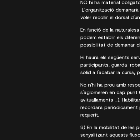
NO hi ha material obligato
L'organització demanarà DN
voler recollir el dorsal d'
En funció de la naturales
podem establir els diferen
possibilitat de demanar d
Hi haurà els següents serv
participants, guarda-roba
sòlid a l'acabar la cursa, p
No n'hi ha prou amb resp
s'aglomeren en cap punt (
avituallaments ...). Habil
recordarà periòdicament p
requerit.
8) En la mobilitat de les 
senyalitzant aquests fluxo