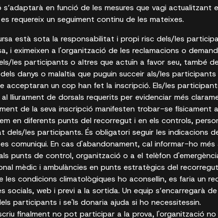
ó s’adaptarà en funció de les mesures que vagi actualitzant el
a es requereix un seguiment continu de les mateixes.
ursa està sota la responsabilitat i propi risc dels/les particip
rsa, i eximeixen a l'organització de les reclamacions o dema
s/les participants o altres que actuïn a favor seu, també de
els danys o malaltia que puguin succeir als/les participants i
que acceptaran un cop han fet la inscripció. Els/les participa
al lliurament de dorsals requerits per evidenciar més clarame
ment de la seva inscripció manifesten trobar-se físicament 
em en diferents punts del recorregut i en els controls, perso
at dels/les participants. És obligatori seguir les indicacions d
í es comuniqui. En cas d'abandonament, cal informar-ho més 
i als punts de control, organització o a el telèfon d'emergènci
nal mèdic i ambulàncies en punts estratègics del recorregut
e les condicions climatològiques ho aconsellin, es faria un re
 socials, web i previ a la sortida. Un equip s’encarregarà de 
s participants i se'ls donaria ajuda si ho necessitessin.
scriu finalment no pot participar a la prova, l'organització no