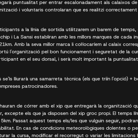
regarà puntualitat per entrar escalonadament als calaixos de
nització i voluntaris controlaran que es realitzi correctament
rticipants a la línia de sortida utilitzarem un barem de temps
p i La Sansi establiran amb les millors marques de cada ins
1km. Amb la seva millor marca li col·locaríem al calaix corr
ortú l'organització pel bon funcionament i seguretat de la cur
cipant en el seu dorsal, i serà molt important la puntualitat
s se'ls lliurarà una samarreta tècnica (els que triïn l'opció) 
 empreses patrocinadores.
 hauran de córrer amb el xip que entregarà la organització que
r, excepte els que ja disposen del xip groc propi. El temps l
s 5km. Passat aquest temps els/les que vulguin seguir, podran
bilitat. En cas de condicions meteorològiques dolentes o per
turar la cursa, modificar el recorregut o variar les limitacions 