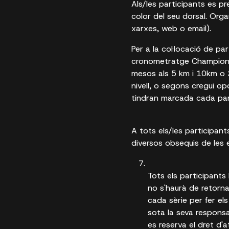
Als/les participants es p
color del seu dorsal. Orga
xarxes, web o email).
Per a la col·locació de pa
cronometratge Championchi
mesos als 5 km i 10km o 2
nivell, o segons cregui op
tindran marcada cada parti
A tots els/les participant
diversos obsequis de les
Tots els participants
no s'haurà de retorna
cada sèrie per fer el
sota la seva responsa
es reserva el dret d'a