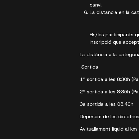
canvi.
La distancia en la ca
Els/les participants q
inscripció que accepta
La distància a la categori
Sortida
1ª sortida a les 8:30h (P
2ª sortida a les 8:35h (P
3a sortida a les 08.40h
Depenem de les directrius
Avituallament líquid al km 2