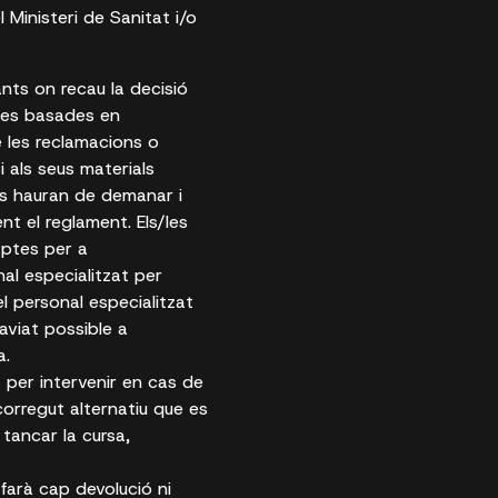
 Ministeri de Sanitat i/o
ants on recau la decisió
ndes basades en
 les reclamacions o
 als seus materials
nts hauran de demanar i
nt el reglament. Els/les
aptes per a
nal especialitzat per
el personal especialitzat
aviat possible a
a.
 per intervenir en cas de
corregut alternatiu que es
tancar la cursa,
 farà cap devolució ni