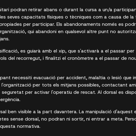
anitari podran retirar abans o durant la cursa a un/a particip
les seves capacitats físiques o tècniques com a causa de la f
apropiades per participar. Els abandonaments només es podr
organització, qui abandoni en qualsevol altre punt no autoritz
jans.
sificació, es guiarà amb el xip, que s'activarà a el passar per 
ls del recorregut, i finalitzi el cronòmetre a el passar de nou
pant necessiti evacuació per accident, malaltia o lesió que i
 a l'organització per tots els mitjans possibles, contactant 
 seguretat per activar l'operatiu de rescat. Al dorsal es disp
mergència.
rsal ben visible a la part davantera. La manipulació d'aquest
letes sense dorsal, no podran ni sortir, ni entrar a meta. Pers
aquesta normativa.