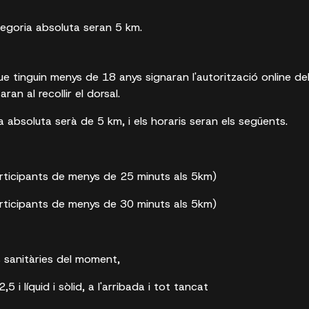
tegoria absoluta seran 5 km.
ue tinguin menys de 18 anys signaran l'autorització online del
ran al recollir el dorsal.
a absoluta serà de 5 km, i els horaris seran els següents.
articipants de menys de 25 minuts als 5km)
articipants de menys de 30 minuts als 5km)
 sanitàries del moment,
,5 i líquid i sòlid, a l'arribada i tot tancat