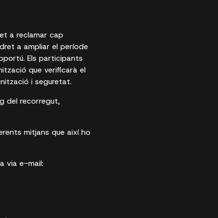
ret a reclamar cap
dret a ampliar el període
 oportú. Els participants
tzació que verificarà el
nització i seguretat.
rg del recorregut,
ferents mitjans que així ho
a via e-mail: