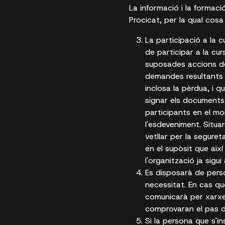
La informació i la formaci
Procicat, per la qual cos
La participació a la c
de participar a la cu
suposades accions del
demandes resultants d
inclosa la pèrdua, i 
signar els documents 
participants en el mo
l'esdeveniment. Situar
vetllar per la seguret
en el supòsit que aix
l'organització ja sigu
Es disposarà de perso
necessitat. En cas qu
comunicarà per xarxes
comprovaran el pas del
Si la persona que s'in