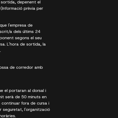
 sortida, depenent el
 (Informació prèvia per
, que l'empresa de
crit/a dels últims 24
esponent segons el seu
sa. L'hora de sortida, la
.
+ bossa de corredor amb
 el portaran al dorsal i
ímit serà de 50 minuts en
 continuar fora de cursa i
 seguretat, l'organització
horàries.