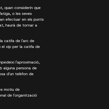
ant, quan considerin que
atiga, o les seves
an efectuar en els punts
at, haurà de tornar a
la catifa de l'arc de
 el xip per la catifa de
mpedeixi l'aproximació,
amb alguna persona de
osa d'un telèfon de
 es motiu de
onal de l'organització