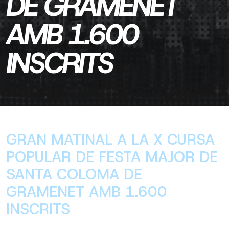
DE GRAMENET
AMB 1.600
INSCRITS
GRAN MATINAL A LA X CURSA
POPULAR DE FESTA MAJOR DE
SANTA COLOMA DE
GRAMENET AMB 1.600
INSCRITS