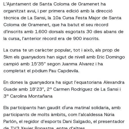
L’Ajuntament de Santa Coloma de Gramenet ha
organitzat avui, i per primera edició amb la direcció
tècnica de La Sansi, la 10a Cursa Festa Major de Santa
Coloma de Gramenet, que ha batut el seu rècord
d’inscrits amb 1.600 dorsals esgotats 30 dies abans de
la cursa, l’anterior rècord era de 900 inscrits.
La cursa te un caràcter popular, tot i això, als prop de
5km els guanyadors han sigut de nivell amb Eric Domingo
campió amb 15’35” segon Juanma Alvarez i ha
completat el pòdium Pau Capdevila.
En dones la guanyadora ha sigut l’equatoriana Alexandra
Guade amb 18’23”, 2ª Carmen Rodriguez de La Sansi i
3ª Carolina Montañana
Els participants han gaudit d'una matinal solidaria, amb
participants de molts àmbits, com l’alcaldessa Núria
Parlón, el regidor d’esports Dani Salgado, el presentador
de TV3 Xavier Bonastre, entre d’altres