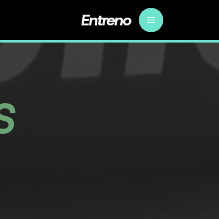
Entreno
S