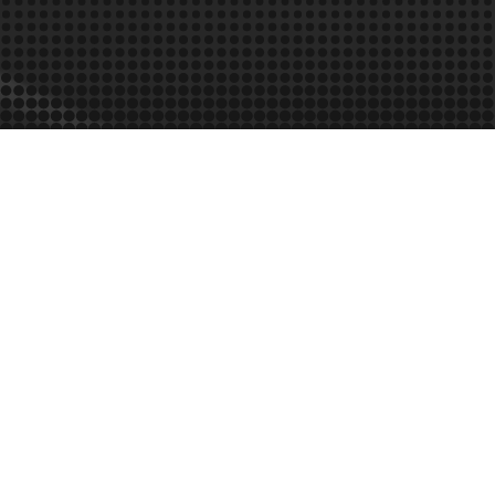
Informació general
DATA
HORA
LLOC
CEM La Mar Bella amb
19-nov
19:30h
@clubfunrunners
CEM La Mar Bella amb
26-nov
19:30h
@clubfunrunners
Pistes Municipals d'atletis
05-dic
19.30h
Lloret