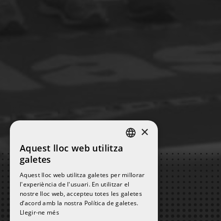
×
Aquest lloc web utilitza
SPANISH
galetes
ENGLISH
Aquest lloc web utilitza galetes per millorar
l'experiència de l'usuari. En utilitzar el
CATALAN
nostre lloc web, accepteu totes les galetes
d’acord amb la nostra Política de galetes.
Llegir-ne més