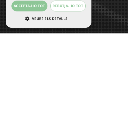
ACCEPTA-HO TOT
REBUTJA-HO TOT
VEURE ELS DETALLS
ESTRICTAMENT NECESSÀRIES
RENDIMENT
ORIENTACIÓ
FUNCIONALITAT
NO CLASSIFICADES
Estrictament necessàries
Rendiment
Orientació
Funcionalitat
No classificades
Les galetes estrictament necessàries permeten