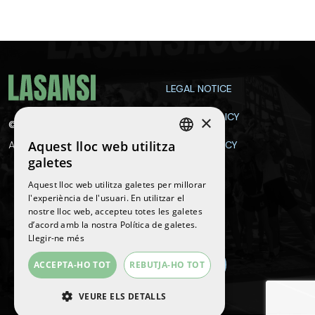
LEGAL NOTICE
PRIVACY POLICY
×
©
2026
La Sansi
Aquest lloc web utilitza
All rights reserved
COOKIE POLICY
SPANISH
galetes
CONTACT
ENGLISH
Aquest lloc web utilitza galetes per millorar
l'experiència de l'usuari. En utilitzar el
CATALAN
nostre lloc web, accepteu totes les galetes
Follow us
d’acord amb la nostra Política de galetes.
Llegir-ne més
ACCEPTA-HO TOT
REBUTJA-HO TOT
VEURE ELS DETALLS