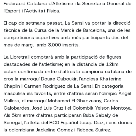
Federació Catalana d'Atletisme i la Secretaria General de
l'Esport i l'Activitat Física.
El cap de setmana passat, La Sansi va portar la direcció
tècnica de la Cursa de la Mercè de Barcelona, ​​una de les
competicions esportives amb més participants des del
mes de març, amb 3.000 inscrits.
La Lloretrail comptarà amb la participació de figures
destacades de l’atletisme; en la distància de 12km
estan confirmada entre d’altres la campiona catalana de
cros la marroquí Douae Ouboukir, l'anglesa Khaterine
Chaplin i Carmen Rodriguez de La Sansi. En categoria
masculina els favorits, entre d’altres seran l’olímpic Àngel
Mullera, el marroquí Mohamed El Ghaozuany, Carlos
Galobardes, José Luis Cruz i el Colombià Yeison Montoya.
Als 5km entre d’altres participaran Buba Sabaly de
Senegal, l’atleta del RCD Español Josep Diaz, i ens dones
la colombiana Jackeline Gomez i Rebeca Suárez.