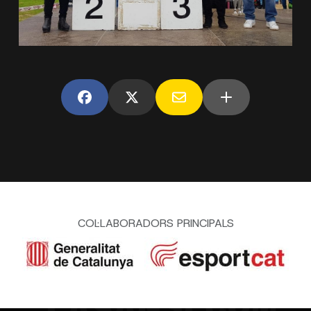
COL·LABORADORS PRINCIPALS