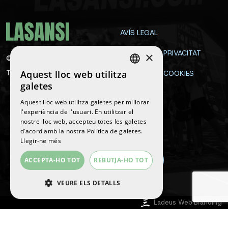
AVÍS LEGAL
POLÍTICA DE PRIVACITAT
×
©
2026
La Sansi
Aquest lloc web utilitza
Tots els drets reservats
POLÍTICA DE COOKIES
SPANISH
galetes
CONTACTE
ENGLISH
Aquest lloc web utilitza galetes per millorar
l'experiència de l'usuari. En utilitzar el
CATALAN
nostre lloc web, accepteu totes les galetes
Segueix-nos
d’acord amb la nostra Política de galetes.
Llegir-ne més
ACCEPTA-HO TOT
REBUTJA-HO TOT
VEURE ELS DETALLS
Ladeus Web Branding
ESTRICTAMENT NECESSÀRIES
RENDIMENT