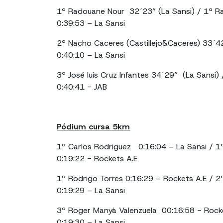
1º Radouane Nour 32´23” (La Sansi) / 1ª R
0:39:53 – La Sansi
2º Nacho Caceres (Castillejo&Caceres) 33´4
0:40:10 – La Sansi
3º José luis Cruz Infantes 34´29” (La Sansi) 
0:40:41 - JAB
Pódium cursa 5km
1º Carlos Rodriguez 0:16:04 – La Sansi /
0:19:22 - Rockets A.E
1º Rodrigo Torres 0:16:29 – Rockets A.E / 2
0:19:29 – La Sansi
3º Roger Manyà Valenzuela 00:16:58 - Rock
0:19:30 – La Sansi