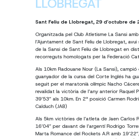
LLOBREGAT
Sant Feliu de Llobregat, 29 d’octubre de
Organitzada pel Club Atletisme La Sansi amb 
l’Ajuntament de Sant Feliu de Llobregat, avui
de la Sansi de Sant Feliu de Llobregat en dis
recorreguts homologats per la Federació Cat
Als 10km Radouane Nour (La Sansi), campió c
guanyador de la cursa del Corte Inglés ha g
seguit per el maratonià olímpic Nacho Cácer
revalidat la victòria de l’any anterior Raquel
39’53” als 10km. En 2ª posició Carmen Rodrig
Calduch (JAB)
Als 5km victòries de l’atleta de Jaen Carlos
16’04” per davant de l’argentí Rodrigo Torr
Marta Romance del Rockets A.R amb 19’22”,