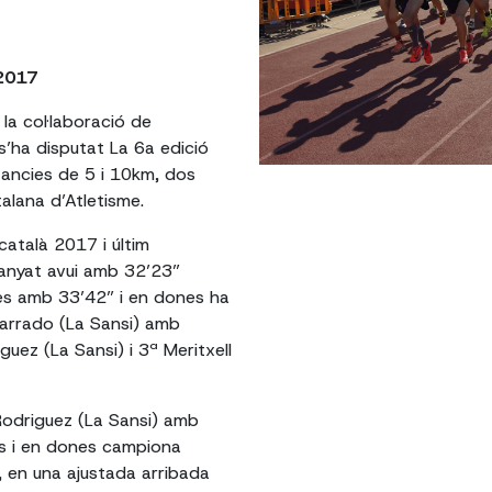
 2017
la col·laboració de
 s’ha disputat La 6a edició
tancies de 5 i 10km, dos
alana d’Atletisme.
atalà 2017 i últim
uanyat avui amb 32’23”
es amb 33’42” i en dones ha
 Parrado (La Sansi) amb
uez (La Sansi) i 3ª Meritxell
 Rodriguez (La Sansi) amb
es i en dones campiona
 en una ajustada arribada