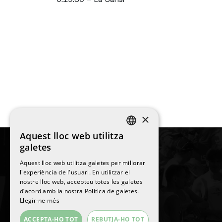
×
Aquest lloc web utilitza
SPANISH
galetes
ENGLISH
Aquest lloc web utilitza galetes per millorar
l'experiència de l'usuari. En utilitzar el
CATALAN
nostre lloc web, accepteu totes les galetes
©
2026
La Sansi
d’acord amb la nostra Política de galetes.
Tots els drets reservats
Llegir-ne més
ACCEPTA-HO TOT
REBUTJA-HO TOT