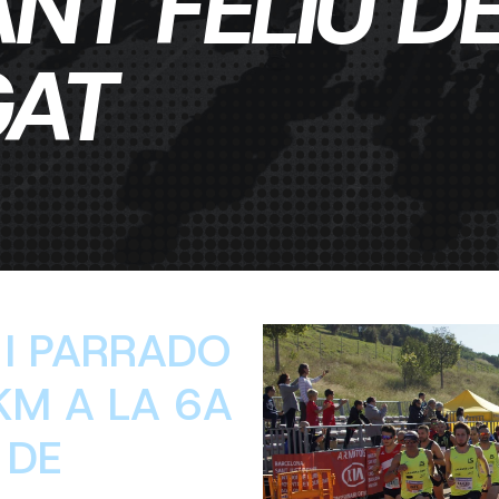
NT FELIU D
GAT
I PARRADO
KM A LA 6A
 DE