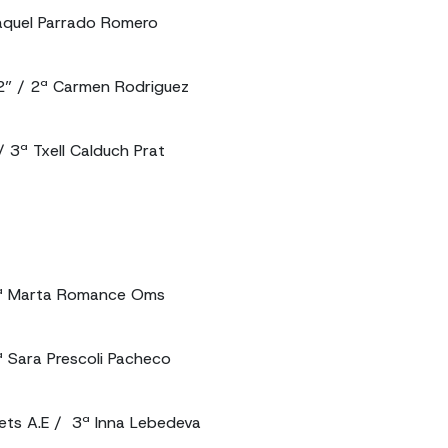
aquel Parrado Romero
2” / 2ª Carmen Rodriguez
/ 3ª Txell Calduch Prat
 1ª Marta Romance Oms
ª Sara Prescoli Pacheco
ets A.E / 3ª Inna Lebedeva