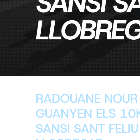
SANSI SA
LLOBRE
RADOUANE NOUR 
GUANYEN ELS 10
SANSI SANT FELIU