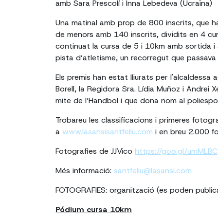
amb Sara Prescolí i Inna Lebedeva (Ucraïna)
Una matinal amb prop de 800 inscrits, que 
de menors amb 140 inscrits, dividits en 4 cu
continuat la cursa de 5 i 10km amb sortida i
pista d’atletisme, un recorregut que passava 
Els premis han estat lliurats per l'alcaldessa
Borell, la Regidora Sra. Lídia Muñoz i Andrei X
mite de l’Handbol i que dona nom al poliesport
Trobareu les classificacions i primeres fotogr
a
www.lasansisantfeliu.com
i en breu 2.000 f
Fotografies de JJVico
https://goo.gl/umMLBC
Més informació:
santfeliu@lasansi.com
FOTOGRAFIES: organització (es poden public
Pódium cursa 10km