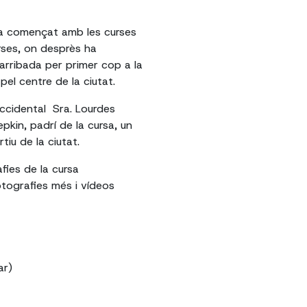
ha començat amb les curses
rses, on desprès ha
 arribada per primer cop a la
pel centre de la ciutat.
 accidental Sra. Lourdes
epkin, padrí de la cursa, un
iu de la ciutat.
afies de la cursa
otografies més i vídeos
ar)