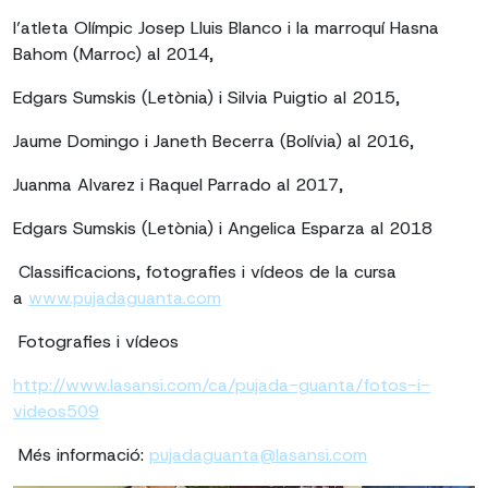
l’atleta Olímpic Josep Lluis Blanco i la marroquí Hasna
Bahom (Marroc) al 2014,
Edgars Sumskis (Letònia) i Silvia Puigtio al 2015,
Jaume Domingo i Janeth Becerra (Bolívia) al 2016,
Juanma Alvarez i Raquel Parrado al 2017,
Edgars Sumskis (Letònia) i Angelica Esparza al 2018
Classificacions, fotografies i vídeos de la cursa
a
www.pujadaguanta.com
Fotografies i vídeos
http://www.lasansi.com/ca/pujada-guanta/fotos-i-
videos509
Més informació:
pujadaguanta@lasansi.com