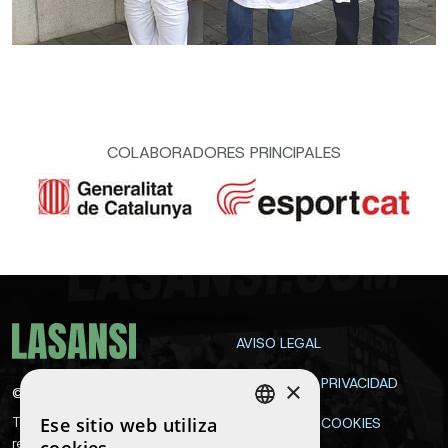
COLABORADORES PRINCIPALES
AVISO LEGAL
POLÍTICA DE PRIVACIDAD
×
©
2026
La Sansi
Ese sitio web utiliza
Todos los derechos
POLÍTICA DE COOKIES
SPANISH
reservados