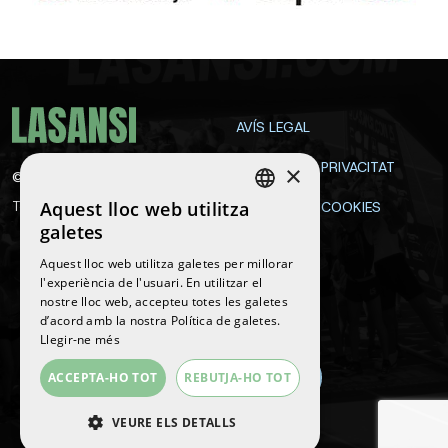
AVÍS LEGAL
POLÍTICA DE PRIVACITAT
×
©
2026
La Sansi
Aquest lloc web utilitza
Tots els drets reservats
POLÍTICA DE COOKIES
SPANISH
galetes
CONTACTE
ENGLISH
Aquest lloc web utilitza galetes per millorar
l'experiència de l'usuari. En utilitzar el
CATALAN
nostre lloc web, accepteu totes les galetes
Segueix-nos
d’acord amb la nostra Política de galetes.
Llegir-ne més
ACCEPTA-HO TOT
REBUTJA-HO TOT
VEURE ELS DETALLS