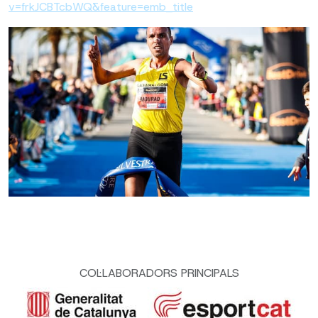
v=frkJCBTcbWQ&feature=emb_title
COL·LABORADORS PRINCIPALS