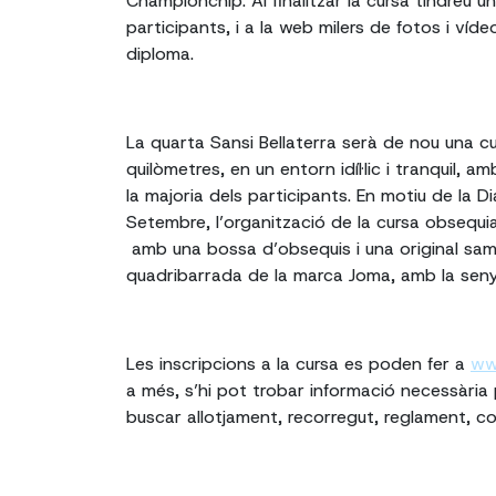
Championchip. Al finalitzar la cursa tindreu u
participants, i a la web milers de fotos i ví
diploma.
La quarta Sansi Bellaterra serà de nou una c
quilòmetres, en un entorn idíl·lic i tranquil, 
la majoria dels participants. En motiu de la D
Setembre, l’organització de la cursa obsequi
amb una bossa d’obsequis i una original sam
quadribarrada de la marca Joma, amb la seny
Les inscripcions a la cursa es poden fer a
ww
a més, s’hi pot trobar informació necessària p
buscar allotjament, recorregut, reglament, con