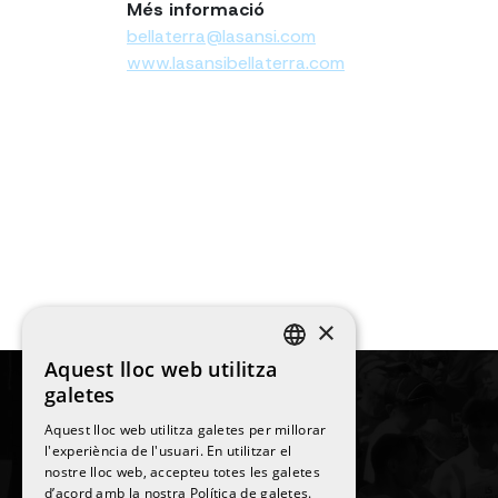
Més informació
bellaterra@lasansi.com
www.lasansibellaterra.com
×
Aquest lloc web utilitza
SPANISH
galetes
ENGLISH
Aquest lloc web utilitza galetes per millorar
l'experiència de l'usuari. En utilitzar el
CATALAN
nostre lloc web, accepteu totes les galetes
©
2026
La Sansi
d’acord amb la nostra Política de galetes.