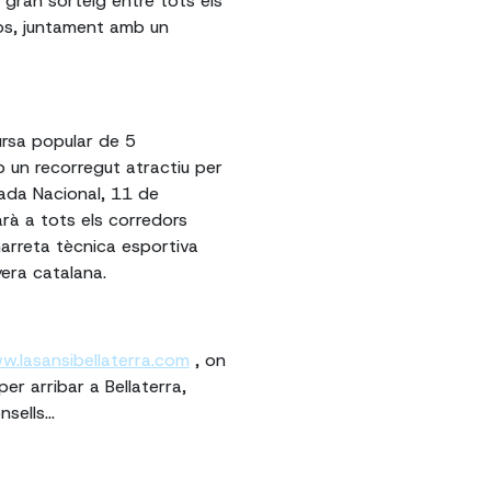
n gran sorteig entre tots els
deos, juntament amb un
ursa popular de 5
amb un recorregut atractiu per
iada Nacional, 11 de
arà a tots els corredors
arreta tècnica esportiva
era catalana.
w.lasansibellaterra.com
, on
er arribar a Bellaterra,
sells...