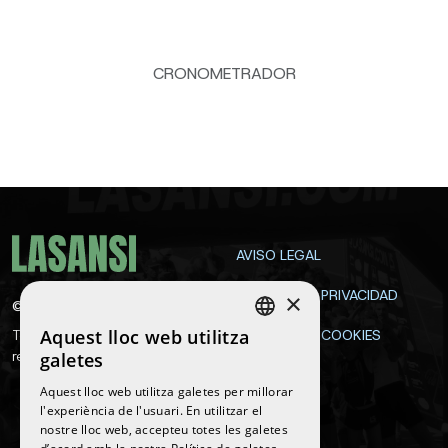
CRONOMETRADOR
AVISO LEGAL
POLÍTICA DE PRIVACIDAD
×
©
2026
La Sansi
Aquest lloc web utilitza
Todos los derechos
POLÍTICA DE COOKIES
SPANISH
reservados
galetes
CONTACTA
ENGLISH
Aquest lloc web utilitza galetes per millorar
l'experiència de l'usuari. En utilitzar el
CATALAN
nostre lloc web, accepteu totes les galetes