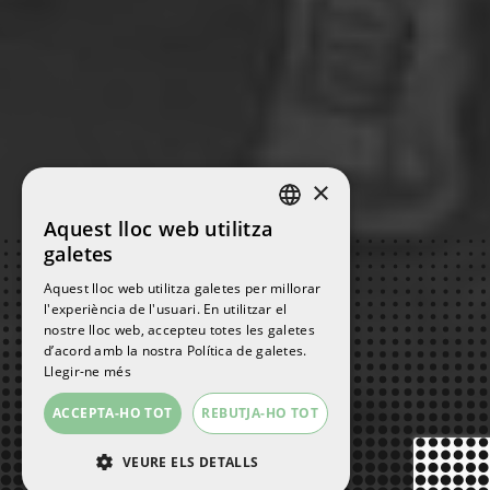
×
Aquest lloc web utilitza
SPANISH
galetes
ENGLISH
Aquest lloc web utilitza galetes per millorar
l'experiència de l'usuari. En utilitzar el
CATALAN
nostre lloc web, accepteu totes les galetes
d’acord amb la nostra Política de galetes.
Llegir-ne més
ACCEPTA-HO TOT
REBUTJA-HO TOT
VEURE ELS DETALLS