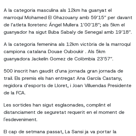
A la categoria masculina als 12km ha guanyat el
marroquí Mohamed El Ghazouany amb 59’15” per davant
de l’atleta lloretenc Ángel Mullera 1’00’18”; als 5km el
guanyador ha sigut Buba Sabaly de Senegal amb 19’18”.
A la categoria femenina als 12km victòria de la marroquí
campiona catalana Douae Ouboukir . Als 5km
guanyadora Jackelin Gomez de Colòmbia 23’57”.
500 inscrit han gaudit d’una jornada gran jornada de
trail. Els premis els han entregat Ana García Castany,
regidora d’esports de Lloret, i Joan Villuendas Presidente
de la FCA.
Les sortides han sigut esglaonades, complint el
distanciament de seguretat requerit en el moment de
l'esdeveniment.
El cap de setmana passat, La Sansi ja va portar la