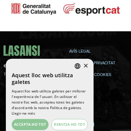
AVÍS LEGAL
POLÍTICA DE PRIVACITAT
×
©
2026
La Sansi
Aquest lloc web utilitza
Tots els drets reservats
POLÍTICA DE COOKIES
SPANISH
galetes
CONTACTE
ENGLISH
Aquest lloc web utilitza galetes per millorar
l'experiència de l'usuari. En utilitzar el
CATALAN
nostre lloc web, accepteu totes les galetes
Segueix-nos
d’acord amb la nostra Política de galetes.
Llegir-ne més
ACCEPTA-HO TOT
REBUTJA-HO TOT