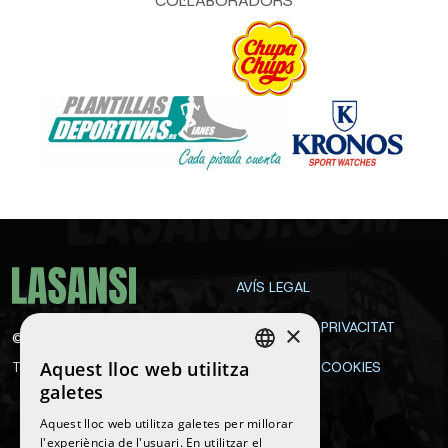
COL·LABORADORS
AVÍS LEGAL
POLÍTICA DE PRIVACITAT
×
©
2026
La Sansi
Aquest lloc web utilitza
Tots els drets reservats
POLÍTICA DE COOKIES
SPANISH
galetes
CONTACTE
ENGLISH
Aquest lloc web utilitza galetes per millorar
l'experiència de l'usuari. En utilitzar el
CATALAN