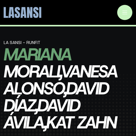
LA SANSI - RUNFIT
MARIANA
MORALI,VANESA
ALONSO,DAVID
DÍAZ,DAVID
ÁVILA,KAT ZAHN