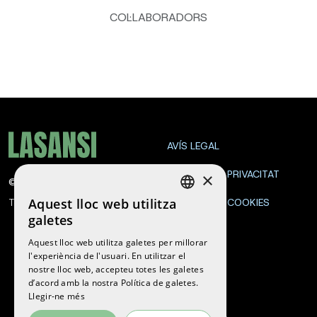
COL·LABORADORS
AVÍS LEGAL
POLÍTICA DE PRIVACITAT
×
©
2026
La Sansi
Aquest lloc web utilitza
Tots els drets reservats
POLÍTICA DE COOKIES
SPANISH
galetes
CONTACTE
ENGLISH
Aquest lloc web utilitza galetes per millorar
l'experiència de l'usuari. En utilitzar el
CATALAN
nostre lloc web, accepteu totes les galetes
Segueix-nos
d’acord amb la nostra Política de galetes.
Llegir-ne més