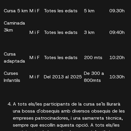
Cursa 5 km
M i F
Totes les edats
5 km
09.30h
Caminada
3km
M i F
Totes les edats
3 km
09:40h
Cursa
M i F
Totes les edats
200 mts
10:20h
adaptada
Curses
De 300 a
M i F
Del 2013 al 2025
10:30h
Infantils
800mts
A tots els/les participants de la cursa se'ls lliurarà
una bossa d'obsequis amb diversos obsequis de les
empreses patrocinadores, i una samarreta tècnica,
sempre que escollin aquesta opció. A tots els/les