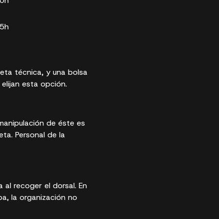
20h
25h
eta técnica, y una bolsa
lijan esta opción.
a manipulación de éste es
eta. Personal de la
 al recoger el dorsal. En
a, la organización no