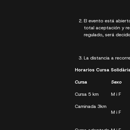
El evento está abiert
total aceptación y r
regulado, será decidi
La distancia a recorre
Horarios Cursa Solidàri
Cursa
Sexo
Cursa 5 km
M i F
Caminada 3km
M i F