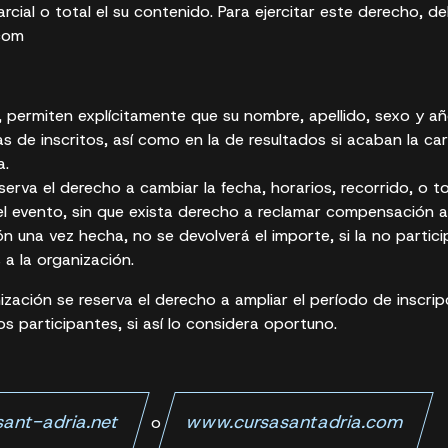
rcial o total el su contenido. Para ejercitar este derecho, de
com
, permiten explícitamente que su nombre, apellido, sexo y a
as de inscritos, así como en la de resultados si acaban la car
a.
serva el derecho a cambiar la fecha, horarios, recorrido, o t
el evento, sin que exista derecho a reclamar compensación a
ión una vez hecha, no se devolverá el importe, si la no partic
a la organización.
zación se reserva el derecho a ampliar el período de inscripc
os participantes, si así lo considera oportuno.
ant-adria.net
www.cursasantadria.com
o