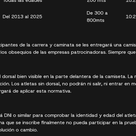
Todas las edades
200 mts
10:
De 300 a
Del 2013 al 2025
10:
800mts
cipantes de la carrera y caminata se les entregará una camis
ios obsequios de las empresas patrocinadoras. Siempre que e
el dorsal bien visible en la parte delantera de la camiseta. L
ión. Los atletas sin dorsal, no podrán ni salir, ni entrar en m
gará de aplicar esta normativa.
á DNI o similar para comprobar la identidad y edad del atleta
a que se inscribe finalmente no pueda participar en la prueb
olución o cambio.