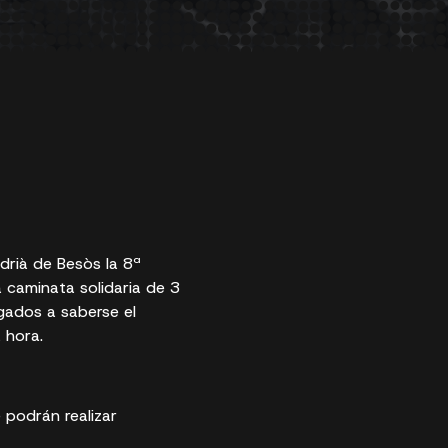
drià de Besòs la 8ª
a caminata solidaria de 3
igados a saberse el
 hora.
e podrán realizar