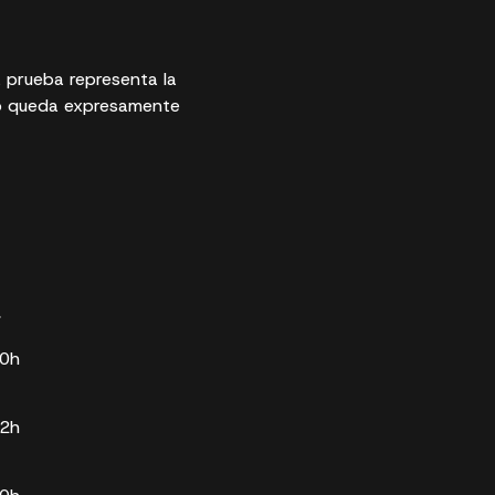
a prueba representa la
no queda expresamente
a
30h
42h