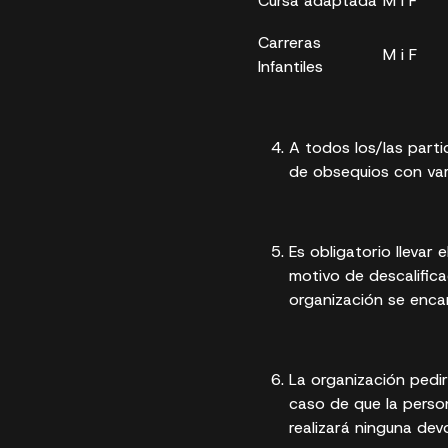
Cursa adaptada
M i F
Carreras
M i F
Infantiles
A todos los/las parti
de obsequios con var
Es obligatorio llevar 
motivo de descalificac
organización se encar
La organización pedir
caso de que la person
realizará ninguna dev