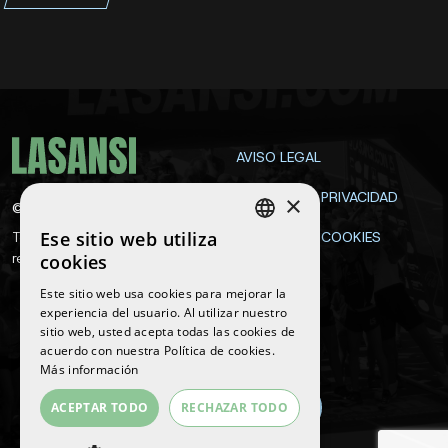
AVISO LEGAL
POLÍTICA DE PRIVACIDAD
×
©
2026
La Sansi
Ese sitio web utiliza
Todos los derechos
POLÍTICA DE COOKIES
SPANISH
reservados
cookies
CONTACTA
ENGLISH
Este sitio web usa cookies para mejorar la
experiencia del usuario. Al utilizar nuestro
CATALAN
sitio web, usted acepta todas las cookies de
Síguenos
acuerdo con nuestra Política de cookies.
Más información
ACEPTAR TODO
RECHAZAR TODO