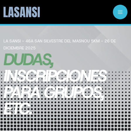
LA SANSI - 46A SAN SILVESTRE DEL MASNOU 5KM - 26 DE
DICIEMBRE 2025
DUDAS,
INSCRIPCIONES
PARA GRUPOS,
ETC.