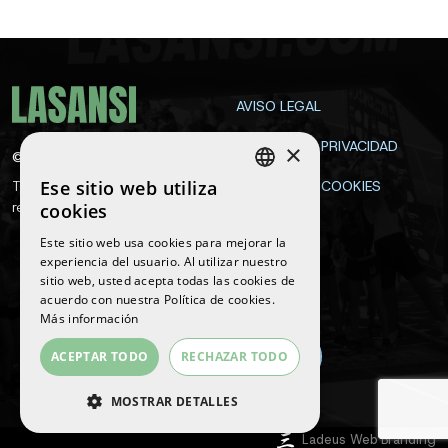
AVISO LEGAL
POLÍTICA DE PRIVACIDAD
×
©
2026
La Sansi
Ese sitio web utiliza
Todos los derechos
POLÍTICA DE COOKIES
SPANISH
reservados
cookies
CONTACTA
ENGLISH
Este sitio web usa cookies para mejorar la
experiencia del usuario. Al utilizar nuestro
CATALAN
sitio web, usted acepta todas las cookies de
Síguenos
acuerdo con nuestra Política de cookies.
Más información
ACEPTAR TODO
RECHAZAR TODO
MOSTRAR DETALLES
COOKIES ESTRICTAMENTE
Ladeus Web Branding