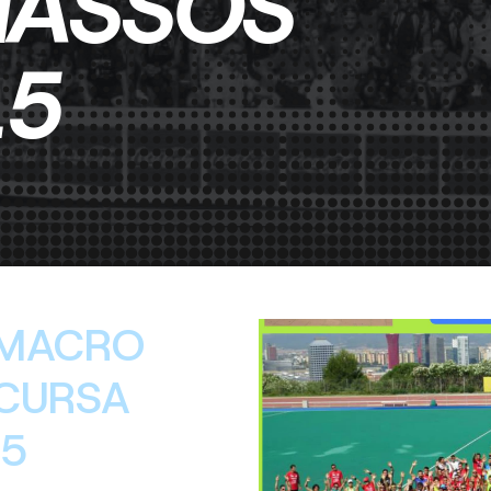
NASSOS
15
 MACRO
CURSA
15