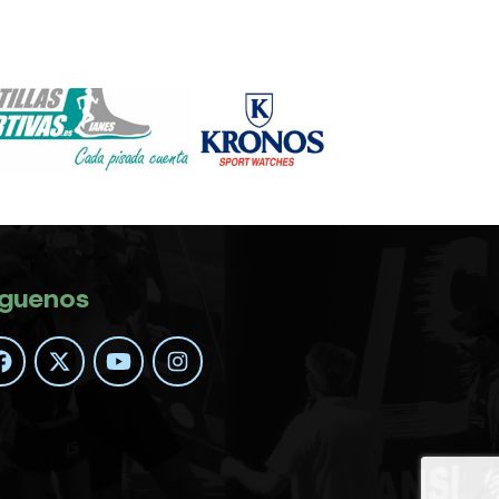
íguenos