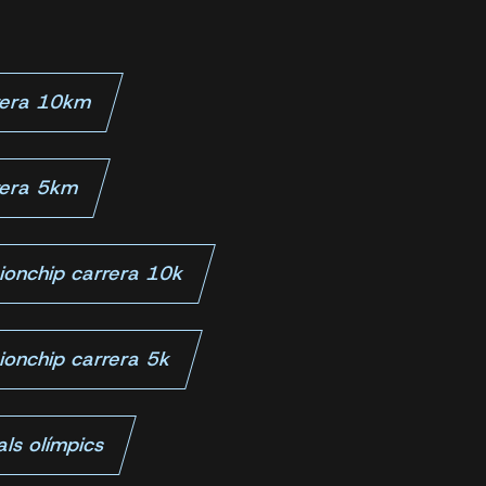
rrera 10km
rera 5km
ionchip carrera 10k
ionchip carrera 5k
als olímpics