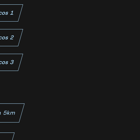
icos 1
icos 2
icos 3
ra 5km