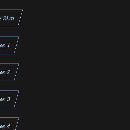
ra 5km
les 1
les 2
les 3
les 4