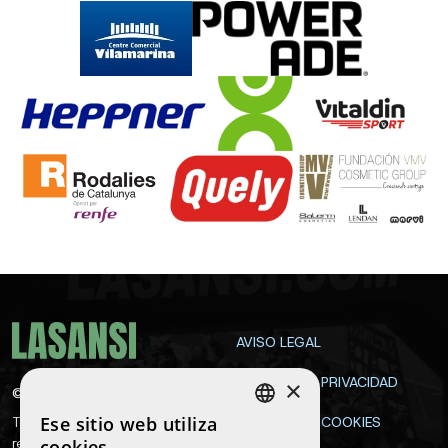
AVISO LEGAL
POLÍTICA DE PRIVACIDAD
×
©
2026
La Sansi
Ese sitio web utiliza
Todos los derechos
POLÍTICA DE COOKIES
SPANISH
reservados
cookies