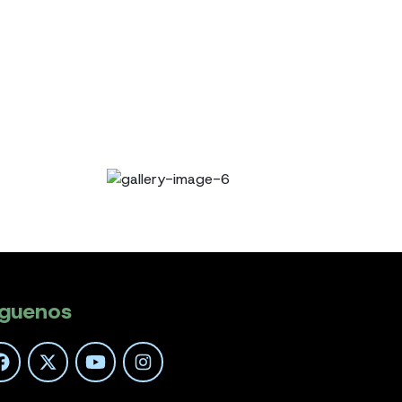
íguenos