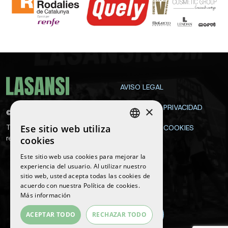
AVISO LEGAL
POLÍTICA DE PRIVACIDAD
×
©
2026
La Sansi
Ese sitio web utiliza
Todos los derechos
POLÍTICA DE COOKIES
SPANISH
reservados
cookies
CONTACTA
ENGLISH
Este sitio web usa cookies para mejorar la
experiencia del usuario. Al utilizar nuestro
CATALAN
sitio web, usted acepta todas las cookies de
Síguenos
acuerdo con nuestra Política de cookies.
Más información
ACEPTAR TODO
RECHAZAR TODO