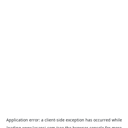
Application error: a
client
-side exception has occurred while
loading
www.lasansi.com
(see the
browser console
for more