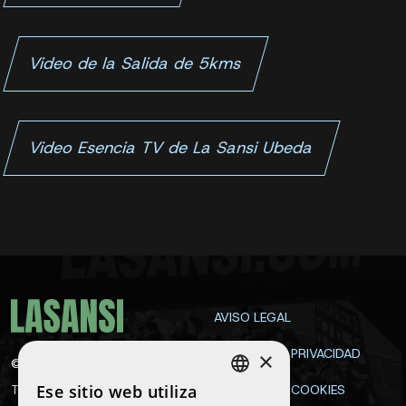
Video de la Salida de 5kms
Video Esencia TV de La Sansi Ubeda
AVISO LEGAL
POLÍTICA DE PRIVACIDAD
×
©
2026
La Sansi
Ese sitio web utiliza
Todos los derechos
POLÍTICA DE COOKIES
SPANISH