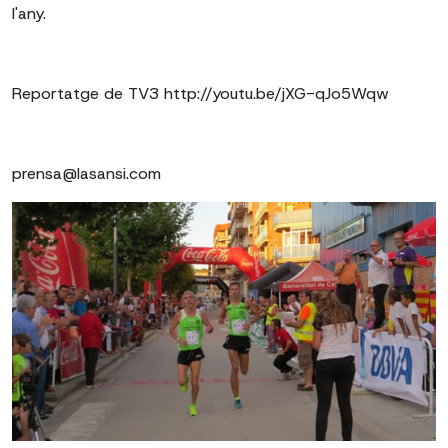
l'any.
Reportatge de TV3 http://youtu.be/jXG-qJo5Wqw
prensa@lasansi.com