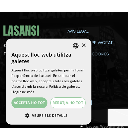
AVÍS LEGAL
POLÍTICA DE PRIVACITAT
×
©
2026
La Sansi
Aquest lloc web utilitza
Tots els drets reservats
POLÍTICA DE COOKIES
SPANISH
galetes
CONTACTE
ENGLISH
Aquest lloc web utilitza galetes per millorar
l'experiència de l'usuari. En utilitzar el
CATALAN
nostre lloc web, accepteu totes les galetes
Segueix-nos
d’acord amb la nostra Política de galetes.
Llegir-ne més
ACCEPTA-HO TOT
REBUTJA-HO TOT
VEURE ELS DETALLS
Ladeus Web Branding
ESTRICTAMENT NECESSÀRIES