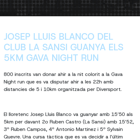
JOSEP LLUIS BLANCO DEL
CLUB LA SANSI GUANYA ELS
5KM GAVA NIGHT RUN
800 inscrits van donar ahir a la nit colorit a la Gava
Night run que es va disputar ahir a les 22h amb
distancies de 5 i 10km organitzada per Diversport.
El lloretenc Josep Lluis Blanco va guanyar amb 15’50 als
5km per davant 2o Ruben Castro (La Sansi) amb 15’52,
3º Ruben Campos, 4º Antonio Martinez i 5º Sylvain
Quevre. Una cursa tàctica que es va decidir a l’últim