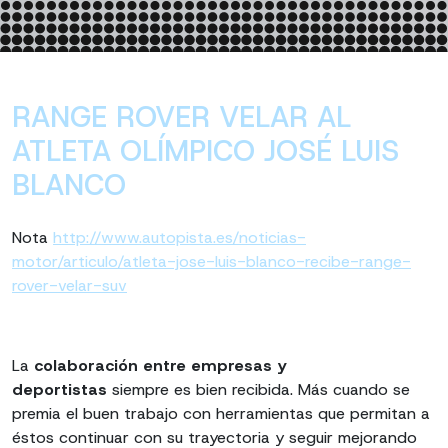
RANGE ROVER VELAR AL
ATLETA OLÍMPICO JOSÉ LUIS
BLANCO
Nota
http://www.autopista.es/noticias-
motor/articulo/atleta-jose-luis-blanco-recibe-range-
rover-velar-suv
La
colaboración entre empresas y
deportistas
siempre es bien recibida. Más cuando se
premia el buen trabajo con herramientas que permitan a
éstos continuar con su trayectoria y seguir mejorando