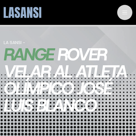
LA SANSI -
RANGE
ROVER
VELAR AL ATLETA
OLÍMPICO JOSÉ
LUIS BLANCO