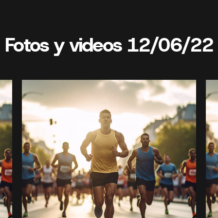
Fotos y videos 12/06/22