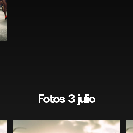
Fotos 3 julio