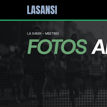
LA SANSI - MEETING
FOTOS
A