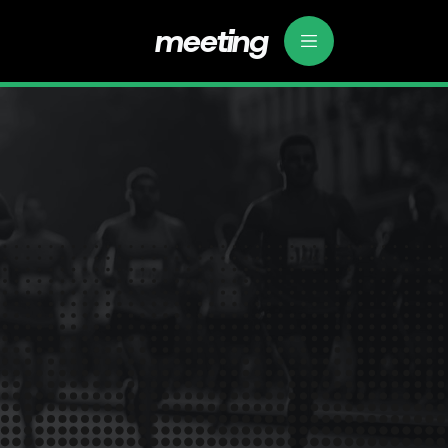
meeting