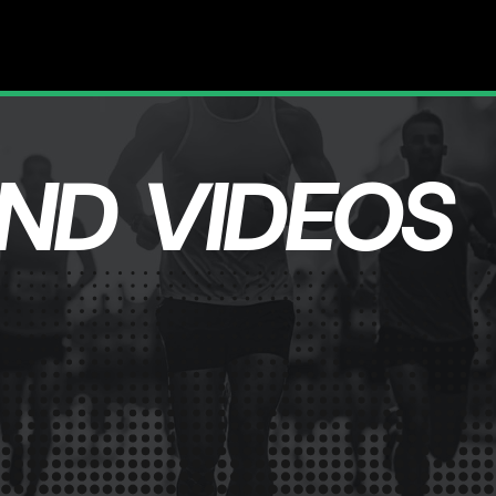
ND VIDEOS