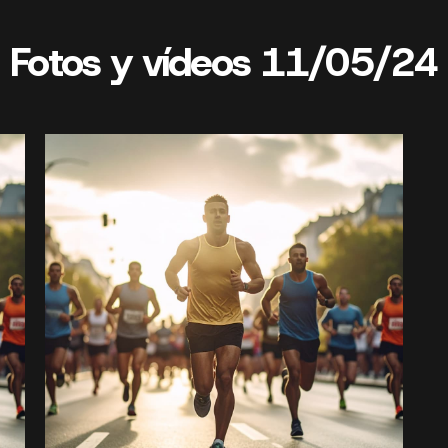
Fotos y vídeos 11/05/24