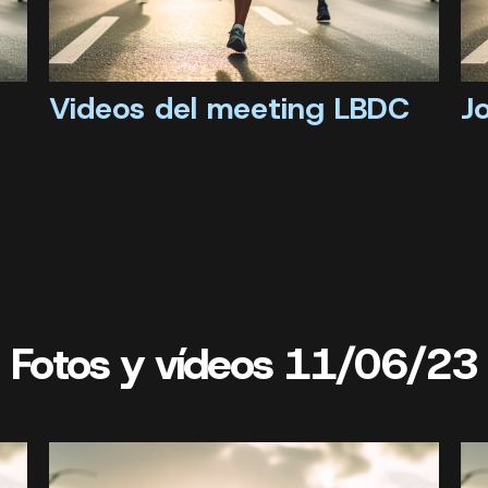
Videos del meeting LBDC
J
Fotos y vídeos 11/06/23