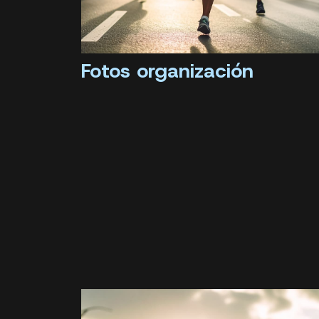
Fotos organización