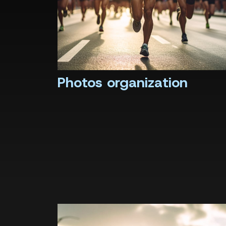
Photos organization