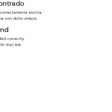
contrado
 correctamente escrita.
ma con dicho enlace.
und
led correctly.
h that link.