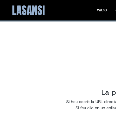
INICIO
La p
Si heu escrit la URL direc
Si feu clic en un enl