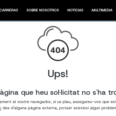
CARRERAS
SOBRE NOSOTROS
NOTICIAS
MULTIMEDIA
Ups!
àgina que heu sol·licitat no s'ha tr
tament al vostre navegador, si us plau, assegureu-vos que es
laç des d'alguna pàgina externa, potser existeixi algun probl