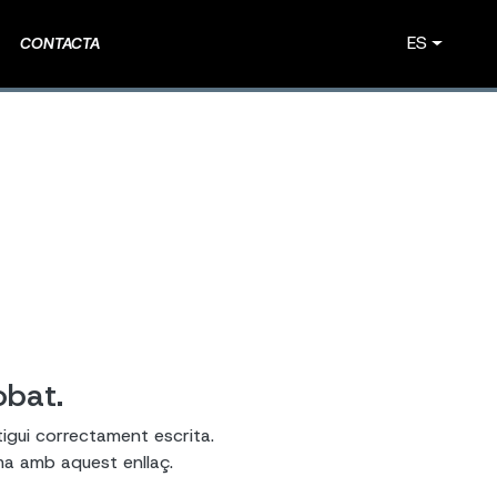
ES
CONTACTA
obat.
tigui correctament escrita.
ema amb aquest enllaç.