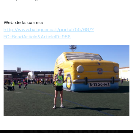
Web de la carrera
http://www.balaguer.cat/portal/55/68/?
EC=ReadArticle&ArticleID=986