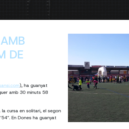
 AMB
M DE
sansi.com
), ha guanyat
aguer amb 30 minuts 58
la cursa en solitari, el segon
33’54”. En Dones ha guanyat