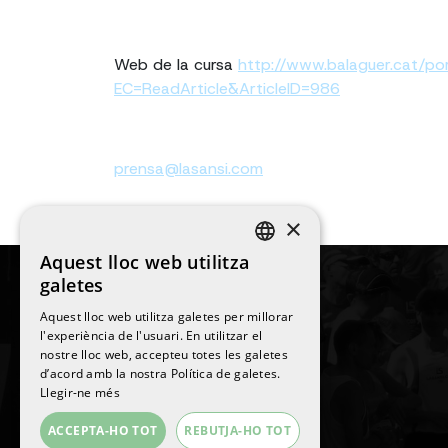
Web de la cursa
http://www.balaguer.cat/po
EC=ReadArticle&ArticleID=986
prensa@lasansi.com
×
Aquest lloc web utilitza
SPANISH
galetes
ENGLISH
Aquest lloc web utilitza galetes per millorar
l'experiència de l'usuari. En utilitzar el
CATALAN
nostre lloc web, accepteu totes les galetes
©
2026
La Sansi
d’acord amb la nostra Política de galetes.
Tots els drets reservats
Llegir-ne més
ACCEPTA-HO TOT
REBUTJA-HO TOT