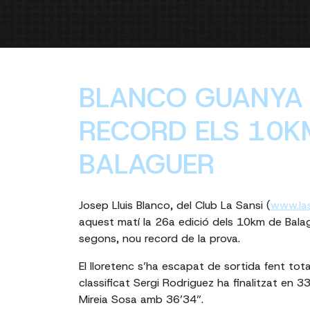
BLANCO GUANYA
RECORD ELS 10K
BALAGUER
Josep Lluis Blanco, del Club La Sansi (
www.la
aquest matí la 26a edició dels 10km de Bal
segons, nou record de la prova.
El lloretenc s’ha escapat de sortida fent tota 
classificat Sergi Rodriguez ha finalitzat en 
Mireia Sosa amb 36’34”.