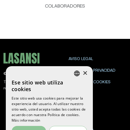
COLABORADORES
AVISO LEGAL
POLÍTICA DE PRIVACIDAD
×
©
2026
La Sansi
Ese sitio web utiliza
Todos los derechos
POLÍTICA DE COOKIES
SPANISH
reservados
cookies
CONTACTA
ENGLISH
Este sitio web usa cookies para mejorar la
experiencia del usuario. Al utilizar nuestro
CATALAN
sitio web, usted acepta todas las cookies de
Síguenos
acuerdo con nuestra Política de cookies.
Más información