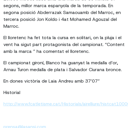
segons, millor marca espanyola de la temporada. En
segona posició Abderrazak Samaouamb del Marroc, en
tercera posició Jon Koldo i 4at Mohamed Agouzal del
Marroc.
El lloretenc ha fet tota la cursa en solitari, on la pluja i el
vent ha sigut part protagonista del campionat. “Content
amb la marca ” ha comentat el lloretenc.
El campionat gironí, Blanco ha guanyat la medalla d’or,
Arnau Turon medalla de plata i Salvador Ciurana bronce.
En dones victòria de Laia Andreu amb 37’07”
Historial
http://www.fcatletisme.cat/Historials/airelliure/histcat1000
prensa@lasansi.com