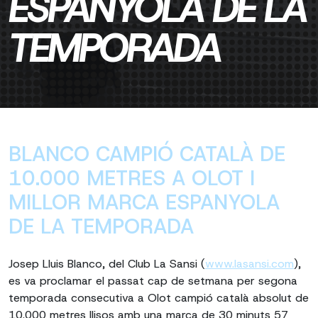
ESPANYOLA DE LA
TEMPORADA
BLANCO CAMPIÓ CATALÀ DE
10.000 METRES A OLOT I
MILLOR MARCA ESPANYOLA
DE LA TEMPORADA
Josep Lluis Blanco, del Club La Sansi (
www.lasansi.com
),
es va proclamar el passat cap de setmana per segona
temporada consecutiva a Olot campió català absolut de
10.000 metres llisos amb una marca de 30 minuts 57