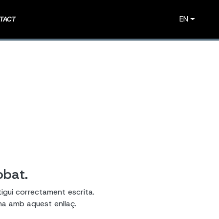
EN
TACT
obat.
tigui correctament escrita.
ema amb aquest enllaç.