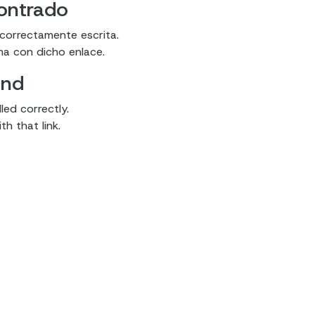
contrado
 correctamente escrita.
ma con dicho enlace.
und
led correctly.
h that link.