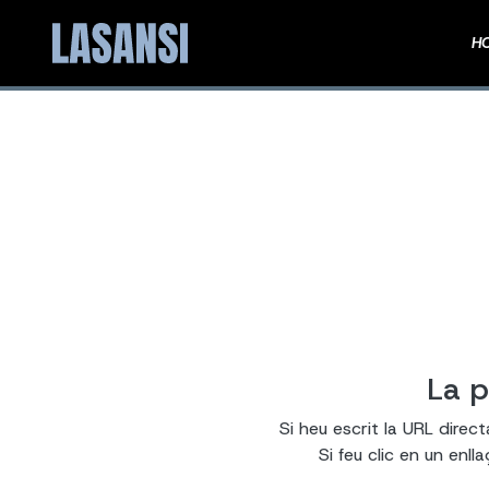
H
La p
Si heu escrit la URL direc
Si feu clic en un enl