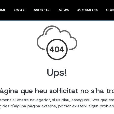
OME
RACES
ABOUT US
NEWS
MULTIMEDIA
CON
Ups!
àgina que heu sol·licitat no s'ha tr
tament al vostre navegador, si us plau, assegureu-vos que es
laç des d'alguna pàgina externa, potser existeixi algun probl