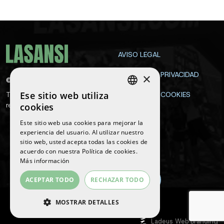
AVISO LEGAL
POLÍTICA DE PRIVACIDAD
×
©
2026
La Sansi
Ese sitio web utiliza
Todos los derechos
POLÍTICA DE COOKIES
SPANISH
reservados
cookies
CONTACTA
ENGLISH
Este sitio web usa cookies para mejorar la
experiencia del usuario. Al utilizar nuestro
CATALAN
sitio web, usted acepta todas las cookies de
Síguenos
acuerdo con nuestra Política de cookies.
Más información
ACEPTAR TODO
RECHAZAR TODO
MOSTRAR DETALLES
COOKIES ESTRICTAMENTE
Ladeus Web Branding